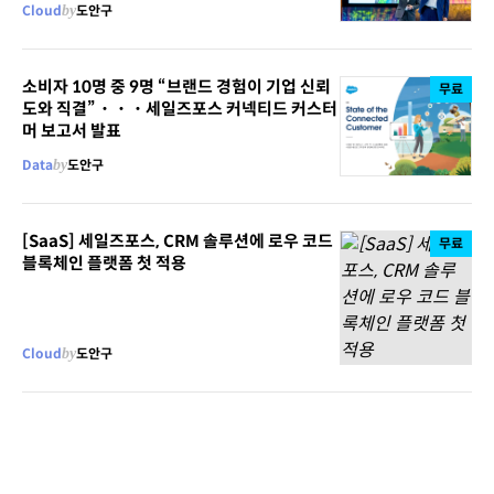
Cloud
by
도안구
소비자 10명 중 9명 “브랜드 경험이 기업 신뢰
무료
도와 직결”・・・세일즈포스 커넥티드 커스터
머 보고서 발표
Data
by
도안구
[SaaS] 세일즈포스, CRM 솔루션에 로우 코드
무료
블록체인 플랫폼 첫 적용
Cloud
by
도안구