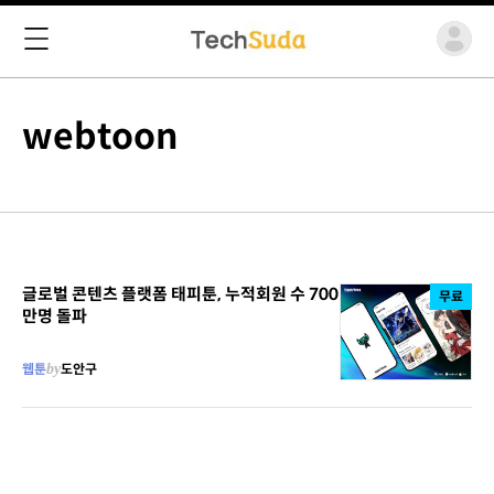
webtoon
글로벌 콘텐츠 플랫폼 태피툰, 누적회원 수 700
무료
만명 돌파
웹툰
by
도안구