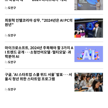
by
도안구
최원혁 인텔코리아 상무, "2024년은 AI PC의
원년"
by
도안구
마이크로소프트, 2024년 주목해야 할 3가지 A
I 트렌드 공개···소형언어모델·멀티모달·과
학분야 AI
by
도안구
구글, ‘AI 스타트업 스쿨 위드 서울’ 발표···서
울시 청년 위한 스타트업 프로그램
by
도안구