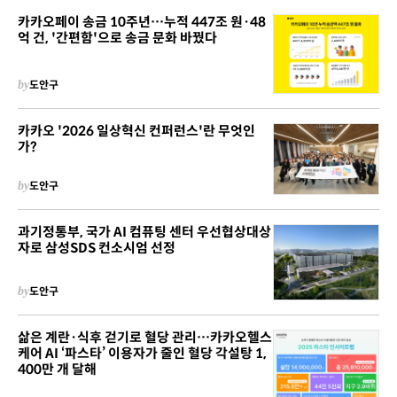
카카오페이 송금 10주년…누적 447조 원·48
억 건, '간편함'으로 송금 문화 바꿨다
by
도안구
카카오 '2026 일상혁신 컨퍼런스'란 무엇인
가?
by
도안구
과기정통부, 국가 AI 컴퓨팅 센터 우선협상대상
자로 삼성SDS 컨소시엄 선정
by
도안구
삶은 계란·식후 걷기로 혈당 관리…카카오헬스
케어 AI ‘파스타’ 이용자가 줄인 혈당 각설탕 1,
400만 개 달해