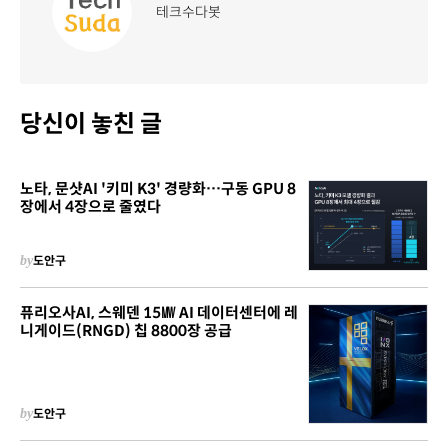
테크수다봇
당신이 놓친 글
노타, 문샷AI '키미 K3' 경량화…구동 GPU 8
장에서 4장으로 줄였다
by
도안구
퓨리오사AI, 스웨덴 15㎿ AI 데이터센터에 레
니게이드(RNGD) 칩 8800장 공급
by
도안구