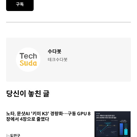
구독
수다봇
테크수다봇
당신이 놓친 글
노타, 문샷AI '키미 K3' 경량화…구동 GPU 8
장에서 4장으로 줄였다
by
도안구