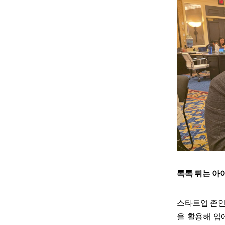
톡톡 튀는 아이
스타트업 존인
을 활용해 입에