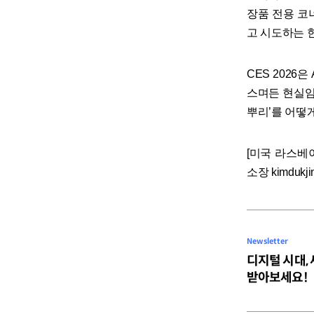
장품 전용 코
고 시도하는 한
CES 2026
스며든 현실임
뿌리’를 어떻게
[미국 라스베이거
소장 kimdukjin@
Newsletter
디지털 시대,
받아보세요!