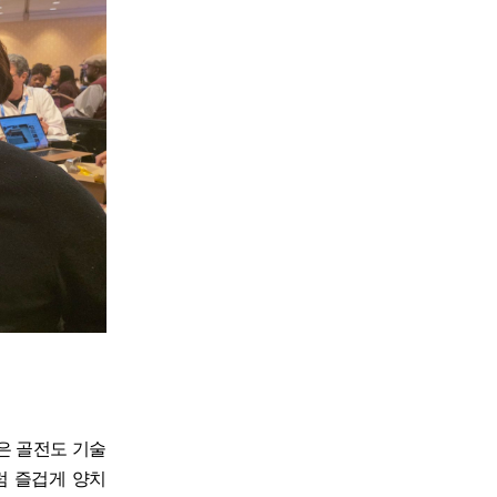
은 골전도 기술
처럼 즐겁게 양치