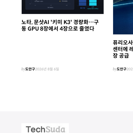
노타, 문샷AI '키미 K3' 경량화…구
동 GPU 8장에서 4장으로 줄였다
퓨리오사A
센터에 레
장 공급
by
도안구
2026년 8월 6일
by
도안구
202