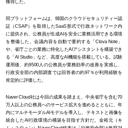
獲得した。
同プラットフォームは、韓国のクラウドセキュリティー認
証（CSAP）を取得したSaaS形式で行政ネットワーク内
に提供され、公務員が生成AIを安全に業務活用できる環境
を整備した。会議内容を自動で要約する「Clova Note」
や、省庁ごとの業務に特化したAIアシスタントを構築でき
る「AI Studio」など、高度なAI機能を搭載している。試験
運用後、約9500人の公務員が業務効率の改善を実感し、
行政安全部の内部調査では回答者の約97％が利用経験を
肯定的に評価した。
Naver Cloud社は今回の成果を踏まえ、中央省庁を含む70
万人以上の公務員へのサービス拡大を進めるとともに、年
内にマルチモーダルAIモデルを導入し、テキストと画像を
統合したAI行政環境の構築を目指す方針だ。金裕元（キ
ム・ユウォン）Naver Cloud代表は「行政安全部は政府24