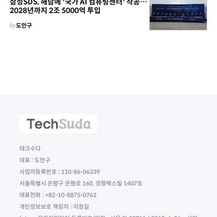
삼성SDS, 해남에 '국가 AI 컴퓨팅센터' 착공…
2028년까지 2조 5000억 투입
by
도안구
테크수다
대표 : 도안구
사업자등록번호 : 110-86-06339
서울특별시 은평구 은평로 160, 경향렉스빌 1407호
대표전화 : +82-10-8875-0763
개인정보보호 책임자 : 이창길