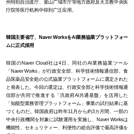
州特别自治道厅、釜山广域市厅等地方政府及天主教中央医
疗院等医疗机构中得到广泛应用。
韓国主要省庁、Naver WorksをAI業務協業プラットフォー
ムに正式採用
韓国のNaver Cloud社は4日、同社のAI業務協業ツール
「Naver Works」が行政安全部、科学技術情報通信部、食
品医薬品安全処の公式協業プラットフォームに選定された
と発表した。今回の選定は、行政安全部と科学技術情報通
信部が共同で推進する「汎政府AI共通基盤」を活用した
「知能型業務管理プラットフォーム」事業の試行結果に基
づくものだ。韓国政府は昨年11月から約3カ月間、一部の
中央行政機関を対象に試験運用を実施し、Naver Worksは
機能性、セキュリティー、利便性の総合評価で最高評価を