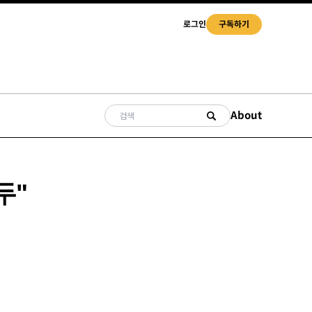
로그인
구독하기
About
두"