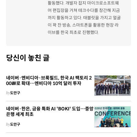
활동했다. 개발자 잡지 마이크로소프트웨
어 편집장을 거쳐 테크수다를 창간해 지금
까지 활동하고 있다. 태블릿을 가지고 얼굴
이 꽉 찬 방송, 스마트폰을 활용한 현장 라
이브를 한국 최초로 진행했다.
당신이 놓친 글
네이버·엔비디아·브룩필드, 한국 AI 팩토리 2
00㎿로 확대…엔비디아 10억 달러 투자
by
도안구
네이버·한은, 금융 특화 AI 'BOKI' 도입…중앙
은행 세계 최초
by
도안구