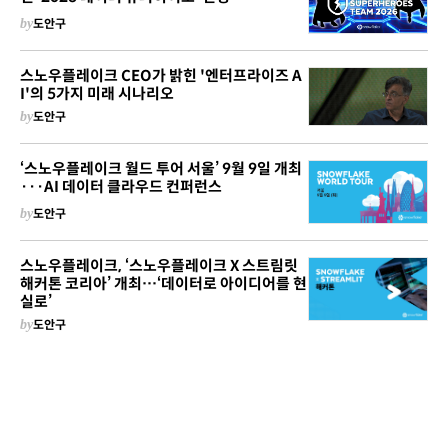
by
도안구
스노우플레이크 CEO가 밝힌 '엔터프라이즈 A
I'의 5가지 미래 시나리오
by
도안구
‘스노우플레이크 월드 투어 서울’ 9월 9일 개최
···AI 데이터 클라우드 컨퍼런스
by
도안구
스노우플레이크, ‘스노우플레이크 X 스트림릿
해커톤 코리아’ 개최…‘데이터로 아이디어를 현
실로’
by
도안구