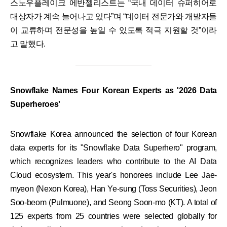
스노우플레이크 에반젤리스트는 “국내 데이터 슈퍼히어로
대상자가 계속 늘어나고 있다”며 “데이터 전문가와 개발자들
이 교류하며 전문성을 높일 수 있도록 적극 지원할 것”이라
고 말했다.
Snowflake Names Four Korean Experts as '2026 Data
Superheroes'
Snowflake Korea announced the selection of four Korean
data experts for its "Snowflake Data Superhero" program,
which recognizes leaders who contribute to the AI Data
Cloud ecosystem. This year's honorees include Lee Jae-
myeon (Nexon Korea), Han Ye-sung (Toss Securities), Jeon
Soo-beom (Pulmuone), and Seong Soon-mo (KT). A total of
125 experts from 25 countries were selected globally for