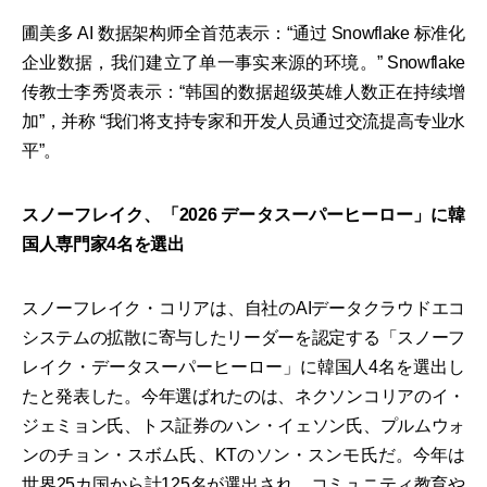
圃美多 AI 数据架构师全首范表示：“通过 Snowflake 标准化
企业数据，我们建立了单一事实来源的环境。” Snowflake
传教士李秀贤表示：“韩国的数据超级英雄人数正在持续增
加”，并称 “我们将支持专家和开发人员通过交流提高专业水
平”。
スノーフレイク、「2026 データスーパーヒーロー」に韓
国人専門家4名を選出
スノーフレイク・コリアは、自社のAIデータクラウドエコ
システムの拡散に寄与したリーダーを認定する「スノーフ
レイク・データスーパーヒーロー」に韓国人4名を選出し
たと発表した。今年選ばれたのは、ネクソンコリアのイ・
ジェミョン氏、トス証券のハン・イェソン氏、プルムウォ
ンのチョン・スボム氏、KTのソン・スンモ氏だ。今年は
世界25カ国から計125名が選出され、コミュニティ教育や