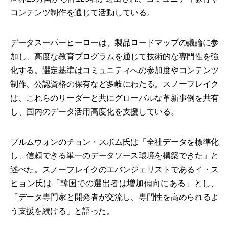
コンテンツ制作を通じて活動している。
データスーパーヒーローは、製品ロードマップの議論に参
加し、高度な教育プログラムを通じて技術的な専門性を強
化する。選定基準はコミュニティへの参加度やコンテンツ
制作、公認資格の保有など多岐にわたる。スノーフレイク
は、これらのリーダーと共にグローバルな革新事例を共有
し、国内のデータ活用高度化を支援している。
プルムウォンのチョン・スボム氏は「全社データを標準化
し、信頼できる単一のデータソース環境を構築できた」と
述べた。スノーフレイクのエバンジェリストであるイ・ス
ヒョン氏は「韓国での選出者は増加傾向にある」とし、
「データ専門家と開発者が交流し、専門性を高められるよ
う支援を続ける」と語った。