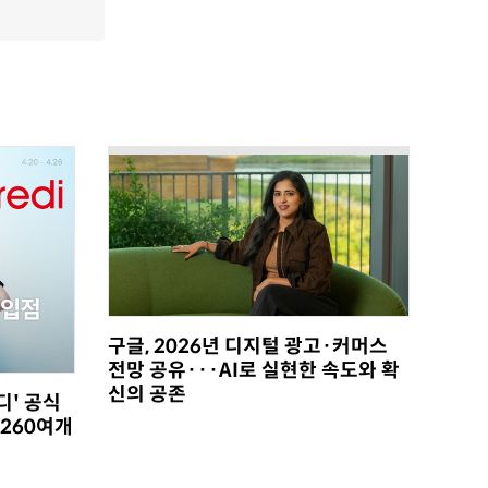
구글, 2026년 디지털 광고·커머스
전망 공유···AI로 실현한 속도와 확
신의 공존
디' 공식
 260여개