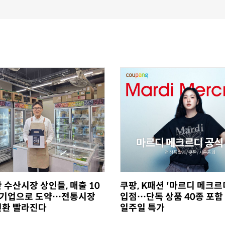
 수산시장 상인들, 매출 10
쿠팡, K패션 '마르디 메크르
소기업으로 도약…전통시장
입점…단독 상품 40종 포함
전환 빨라진다
일주일 특가