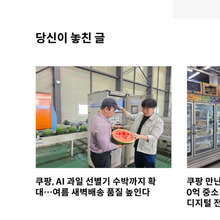
당신이 놓친 글
쿠팡, AI 과일 선별기 수박까지 확
쿠팡 만난
대…여름 새벽배송 품질 높인다
0억 중
디지털 