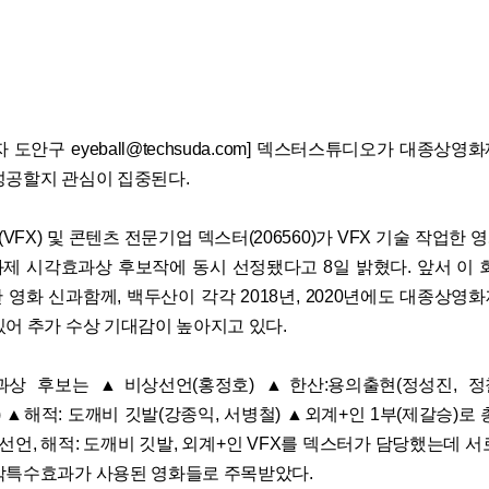
 도안구 eyeball@techsuda.com] 덱스터스튜디오가 대종상
성공할지 관심이 집중된다.
FX) 및 콘텐츠 전문기업 덱스터(206560)가 VFX 기술 작업한 영
제 시각효과상 후보작에 동시 선정됐다고 8일 밝혔다. 앞서 이 
한 영화 신과함께, 백두산이 각각 2018년, 2020년에도 대종상영
있어 추가 수상 기대감이 높아지고 있다.
과상 후보는 ▲비상선언(홍정호) ▲한산:용의출현(정성진, 정
민재) ▲해적: 도깨비 깃발(강종익, 서병철) ▲외계+인 1부(제갈승)로
상선언, 해적: 도깨비 깃발, 외계+인 VFX를 덱스터가 담당했는데 
각특수효과가 사용된 영화들로 주목받았다.