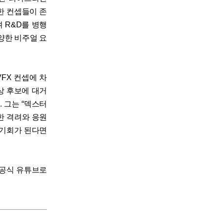
한 컨셉들이 존
 R&D를 병행
양한 비주얼 요
FX 컨셉에 차
상 후보에 대거
 그는 “덱스터
한 격려와 응원
 기회가 된다면
 공식 유튜브로