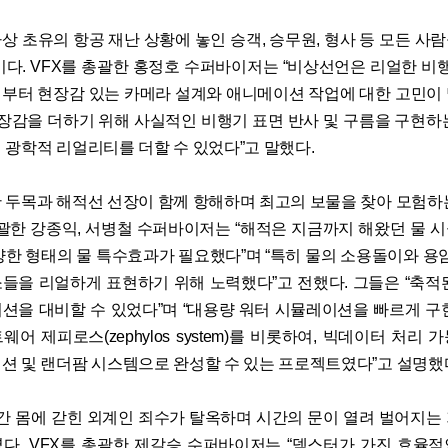
상 초유의 항공 재난 상황에 놓인 승객, 승무원, 형사 등 모든 사
이다. VFX를 총괄한 홍정호 수퍼바이저는 “비상선언은 리얼한 비행
부터 현장감 있는 카메라 설계와 애니메이션 작업에 대한 고민이
현장감을 더하기 위해 사실적인 비행기 표면 반사 및 구름을 구현하
 광학적 리얼리티를 더할 수 있었다”고 말했다.
 두목과 해적선 선장이 함께 항해하며 최고의 보물을 찾아 모험하
 총괄한 강종익, 서병철 수퍼바이저는 “해적은 지금까지 해왔던 물 
양한 형태의 물 특수효과가 필요했다”며 “특히 물의 소용돌이와 용암
들을 리얼하게 표현하기 위해 노력했다”고 전했다. 그들은 “축적
션을 대비할 수 있었다”며 “대용량 워터 시뮬레이션을 빠르게 구
어 제피로스(zephylos system)를 비롯하여, 빅데이터 처리
션 및 랜더팜 시스템으로 완성할 수 있는 프로젝트였다”고 설명했
간 몸에 갇힌 외계인 죄수가 탈옥하며 시간의 문이 열려 벌어지는
다. VFX를 총괄한 제갈승 수퍼바이저는 “덱스터가 가진 효율