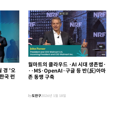
월마트의 클라우드 ·AI 시대 생존법·
 경 '오
··MS·OpenAI·구글 등 반(反)아마
한국 런
존 동맹 구축
by
도안구
2026년 1월 18일