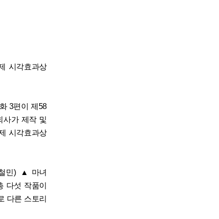
영화제 시각효과상
화 3편이 제58
회사가 제작 및
화제 시각효과상
철민) ▲마녀
 총 다섯 작품이
서로 다른 스토리