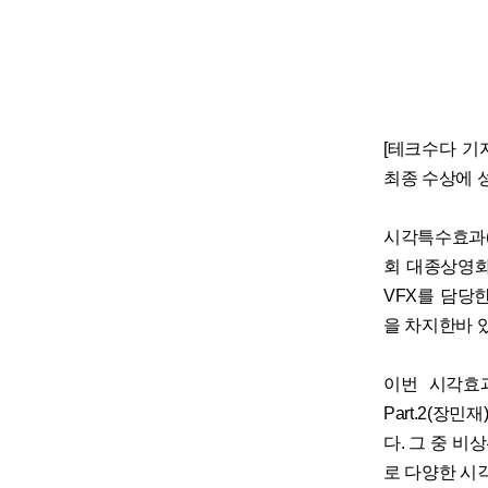
[테크수다 기자
최종 수상에 
시각특수효과(V
회 대종상영화
VFX를 담당
을 차지한바 
이번 시각효
Part.2(장
다. 그 중 비
로 다양한 시