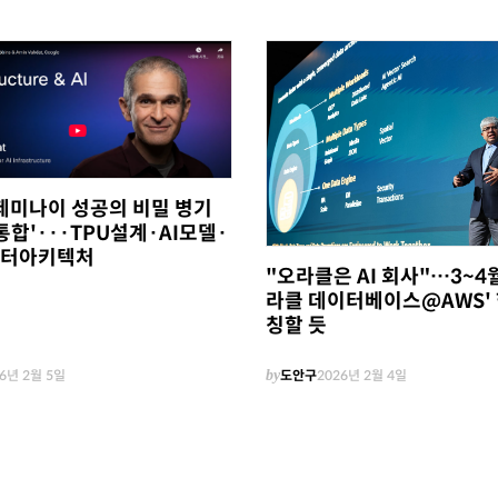
 제미나이 성공의 비밀 병기
통합'···TPU설계·AI모델·
터아키텍처
"오라클은 AI 회사"…3~4월
라클 데이터베이스@AWS' 
칭할 듯
6년 2월 5일
by
도안구
2026년 2월 4일