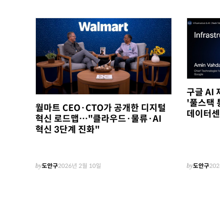
구글 AI
'풀스택 
월마트 CEO·CTO가 공개한 디지털
데이터센
혁신 로드맵…"클라우드·물류·AI
혁신 3단계 진화"
by
도안구
2026년 2월 10일
by
도안구
202