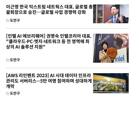
이근영 한국 익스트림 네트웍스 대표, 글로벌 총
괄회장으로 승진…글로벌 사업 경쟁력 강화
by
도안구
[인텔 AI 에브리웨어] 권명숙 인텔코리아 대표,
"클라우드∙PC∙엣지∙네트워크 등 전 영역에 최
상의 AI 솔루션 지원"
by
도안구
[AWS 리인벤트 2023] AI 시대 데이터 인프라
관리도 서버리스∙∙∙5만 여명 참여하며 성대하게
개막
by
도안구