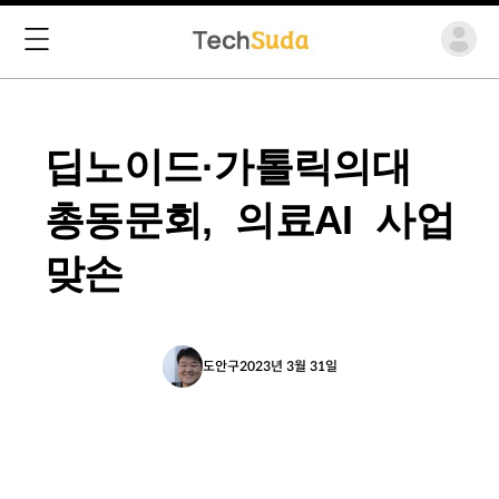
딥노이드·가톨릭의대
총동문회, 의료AI 사업
맞손
도안구
2023년 3월 31일