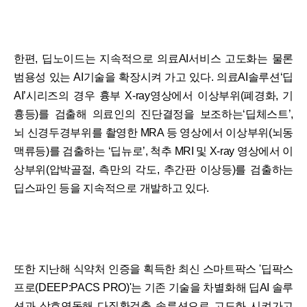
한편, 딥노이드는 지속적으로 의료AI서비스 고도화는 물론
범용성 있는 AI기술을 확장시켜 가고 있다. 의료AI솔루션‘딥
AI’시리즈의 경우 흉부 X-ray영상에서 이상부위(폐경화, 기
흉등)를 검출해 의료인의 진단결정을 보조하는‘딥체스트’,
뇌 신경두경부위를 촬영한 MRA 등 영상에서 이상부위(뇌동
맥류등)를 검출하는 ‘딥뉴로’, 척추 MRI 및 X-ray 영상에서 이
상부위(압박골절, 측만의 각도, 추간판 이상등)를 검출하는
딥스파인 등을 지속적으로 개발하고 있다.
또한 지난해 식약처 인증을 획득한 최신 스마트팍스 '딥팍스
프로(DEEP:PACS PRO)'는 기존 기술을 차별화해 딥AI 솔루
션과 상호연동해 다질환검출 솔루션으로 고도화 시켜가고