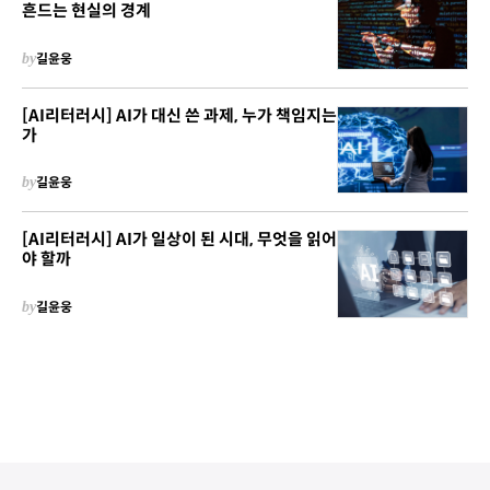
흔드는 현실의 경계
by
길윤웅
[AI리터러시] AI가 대신 쓴 과제, 누가 책임지는
가
by
길윤웅
[AI리터러시] AI가 일상이 된 시대, 무엇을 읽어
야 할까
by
길윤웅