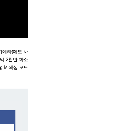
 카메라)에도 사
1억 2천만 화소
g M 색상 모드