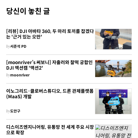
당신이 놓친 글
[리뷰] DJI 아바타 360, 두 마리 토끼를 잡겠다
는 '근거 있는 오만'
by
서준석 PD
[moonriver’s 써보니] 자출러와 찰떡 궁합인
DJI 액션캠 '액션2'
by
moonriver
이노그리드·클로버스튜디오, 드론 관제플랫폼
(MaaS) 개발
by
도안구
디스이즈엔지니어링, 유통망 전 세계 주요 시장
으로 확장