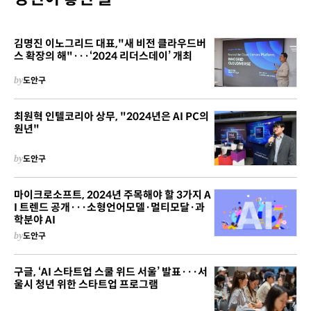
김명진 이노그리드 대표,"새 비전 클라우드버
스 확장의 해"···‘2024 리더스데이’ 개최
by
도안구
최원혁 인텔코리아 상무, "2024년은 AI PC의
원년"
by
도안구
마이크로소프트, 2024년 주목해야 할 3가지 A
I 트렌드 공개···소형언어모델·멀티모달·과
학분야 AI
by
도안구
구글, ‘AI 스타트업 스쿨 위드 서울’ 발표···서
울시 청년 위한 스타트업 프로그램