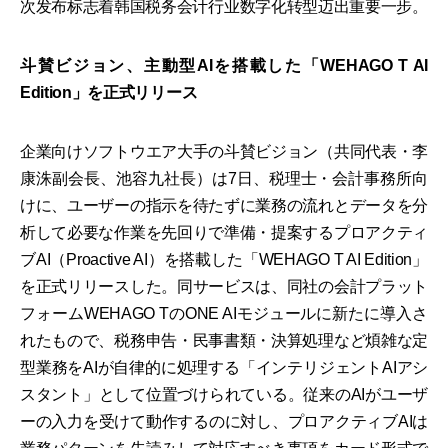
次发布标志着韩国税务会计行业数字化转型迈出重要一步。
斗賛ビジョン、主動型AIを搭載した「WEHAGO T AI
Edition」を正式リリース
企業向けソフトウエア大手の斗賛ビジョン（共同代表・李
康洙副会長、池容九社長）は7日、税理士・会計事務所向
けに、ユーザーの指示を待たずに業務の流れとデータを分
析して必要な作業を先回りで準備・提案するプロアクティ
ブAI（Proactive AI）を搭載した「WEHAGO T AI Edition」
を正式リリースした。同サービスは、同社の会計プラット
フォームWEHAGO TのONE AIモジュールに新たに導入さ
れたもので、税務申告・民事書類・決算処理など煩雑な定
型業務をAIが自律的に処理する「インテリジェントAIアシ
スタント」として位置づけられている。従来のAIがユーザ
ーの入力を受けて動作するのに対し、プロアクティブAIは