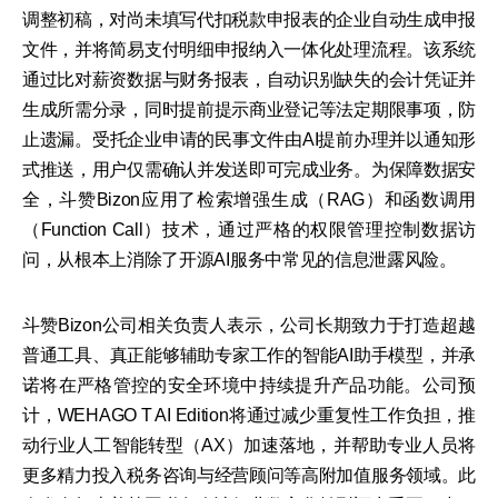
调整初稿，对尚未填写代扣税款申报表的企业自动生成申报
文件，并将简易支付明细申报纳入一体化处理流程。该系统
通过比对薪资数据与财务报表，自动识别缺失的会计凭证并
生成所需分录，同时提前提示商业登记等法定期限事项，防
止遗漏。受托企业申请的民事文件由AI提前办理并以通知形
式推送，用户仅需确认并发送即可完成业务。为保障数据安
全，斗赞Bizon应用了检索增强生成（RAG）和函数调用
（Function Call）技术，通过严格的权限管理控制数据访
问，从根本上消除了开源AI服务中常见的信息泄露风险。
斗赞Bizon公司相关负责人表示，公司长期致力于打造超越
普通工具、真正能够辅助专家工作的智能AI助手模型，并承
诺将在严格管控的安全环境中持续提升产品功能。公司预
计，WEHAGO T AI Edition将通过减少重复性工作负担，推
动行业人工智能转型（AX）加速落地，并帮助专业人员将
更多精力投入税务咨询与经营顾问等高附加值服务领域。此