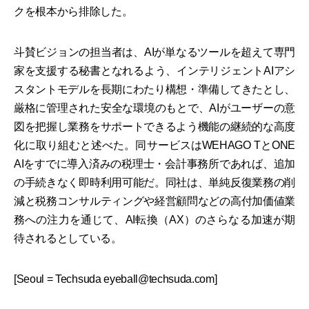
クを根本から排除した。
斗賛ビジョンの担当者は、AIが単なるツールを超えて専門
家を支援する秘書となれるよう、インテリジェントAIアシ
スタントモデルを長期にわたり構想・準備してきたとし、
厳格に管理された安全な環境のもとで、AIがユーザーの意
図を把握し業務をサポートできるよう機能の継続的な高度
化に取り組むと述べた。同サービスはWEHAGO TとONE
AIをすでに導入済みの税理士・会計事務所であれば、追加
の手続きなく即時利用可能だ。同社は、単純反復業務の削
減と税務コンサルティングや経営顧問などの高付加価値業
務への注力を通じて、AI転換（AX）のさらなる加速が期
待されるとしている。
[Seoul = Techsuda eyeball@techsuda.com]