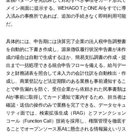
業務パターンを先読みして対応すべき事項をカード形式で
メイン画面に提示する。WEHAGO TとONE AIをすでに導
入済みの事務所であれば、追加の手続きなく即時利用可能
だ。
具体的には、申告期には決算完了企業の法人税申告調整書
を自動的に下書き作成し、源泉徴収履行状況申告書が未作
成の場合は自動で生成するほか、簡易支払調書の作成・提
出まで一括処理できる統合申告フローを備える。給与デー
タと財務諸表を照合して未入力の会計仕訳を自動検出・作
成し、商業登記など法定期限のある業務も事前通知するこ
とで申告漏れを防ぐ。受任企業から依頼された民事書類は
AIが事前に取得してカード通知で案内するため、担当者は
確認・送信の操作のみで業務を完了できる。データセキュ
リティ面では、検索拡張生成（RAG）とファンクション
コール（Function Call）技術を採用し、権限管理を徹底す
ることでオープンソース系AIに懸念される情報漏えいリス