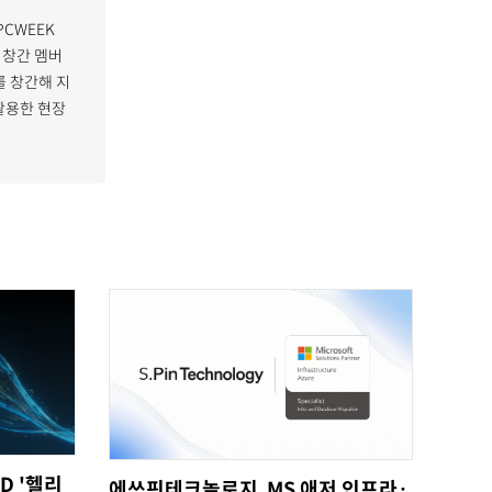
PCWEEK
 창간 멤버
 창간해 지
활용한 현장
D '헬리
에쓰핀테크놀로지, MS 애저 인프라·