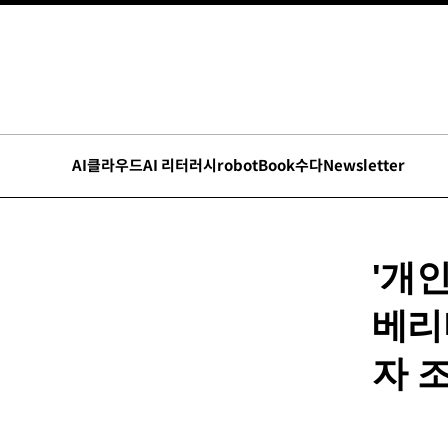
AI
클라우드
AI 리터러시
robot
Book수다
Newsletter
'개
베리
자 