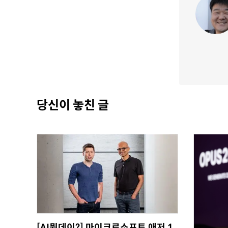
당신이 놓친 글
[AI뭔데이?] 마이크로소프트 애저 1