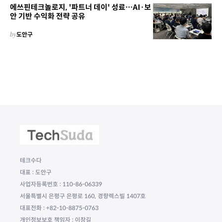
에쓰핀테크놀로지, '파트너 데이' 성료…AI·보
안 기반 수익화 전략 공유
by
도안구
테크수다
대표 : 도안구
사업자등록번호 : 110-86-06339
서울특별시 은평구 은평로 160, 경향렉스빌 1407호
대표전화 : +82-10-8875-0763
개인정보보호 책임자 : 이창길