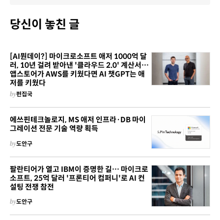
당신이 놓친 글
[AI뭔데이?] 마이크로소프트 애저 1000억 달
러, 10년 걸려 받아낸 '클라우드 2.0' 계산서…
앱스토어가 AWS를 키웠다면 AI 챗GPT는 애
저를 키웠다
by
펀집국
에쓰핀테크놀로지, MS 애저 인프라·DB 마이
그레이션 전문 기술 역량 획득
by
도안구
팔란티어가 열고 IBM이 증명한 길… 마이크로
소프트, 25억 달러 '프론티어 컴퍼니'로 AI 컨
설팅 전쟁 참전
by
도안구