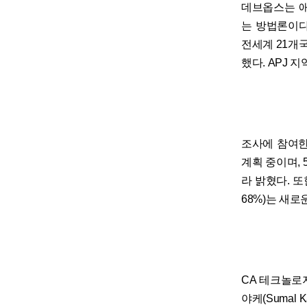
데브옵스는 애
는 방법론이다.
전세계 21개
했다. APJ 
조사에 참여한
계획 중이며, 
라 밝혔다. 또
68%)는 새로
CA 테크놀로
야케(Sumal