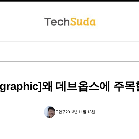
fographic]왜 데브옵스에 주
도안구
2013년 11월 13일