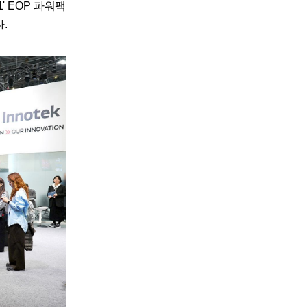
1' EOP 파워팩
.