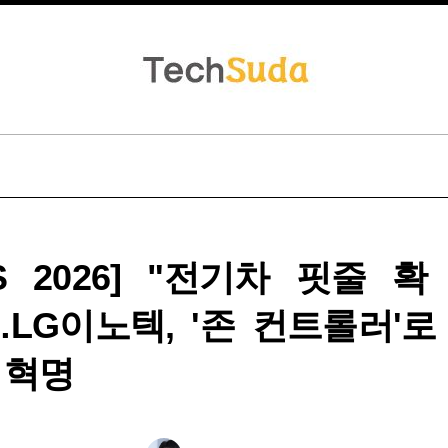
ES 2026] "전기차 핏줄 확
…LG이노텍, '존 컨트롤러'로
 혁명