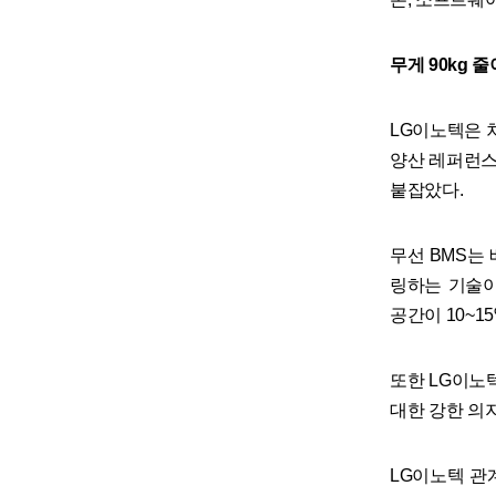
무게 90kg 
LG이노텍은 
양산 레퍼런스를
붙잡았다.
무선 BMS는
링하는 기술이
공간이 10~1
또한 LG이노
대한 강한 의
LG이노텍 관