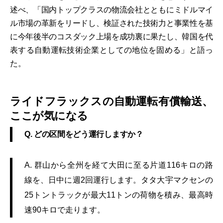
述べ、「国内トップクラスの物流会社とともにミドルマイ
ル市場の革新をリードし、検証された技術力と事業性を基
に今年後半のコスダック上場を成功裏に果たし、韓国を代
表する自動運転技術企業としての地位を固める」と語っ
た。
ライドフラックスの自動運転有償輸送、
ここが気になる
Q. どの区間をどう運行しますか？
A. 群山から全州を経て大田に至る片道116キロの路
線を、日中に週2回運行します。タタ大宇マクセンの
25トントラックが最大11トンの荷物を積み、最高時
速90キロで走ります。