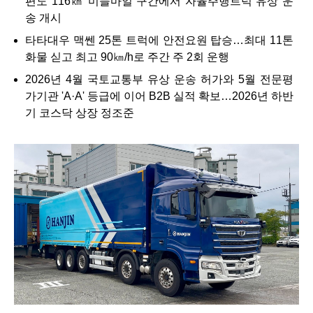
편도 116㎞ 미들마일 구간에서 자율주행트럭 유상 운
송 개시
타타대우 맥쎈 25톤 트럭에 안전요원 탑승…최대 11톤
화물 싣고 최고 90㎞/h로 주간 주 2회 운행
2026년 4월 국토교통부 유상 운송 허가와 5월 전문평
가기관 'A·A' 등급에 이어 B2B 실적 확보…2026년 하반
기 코스닥 상장 정조준