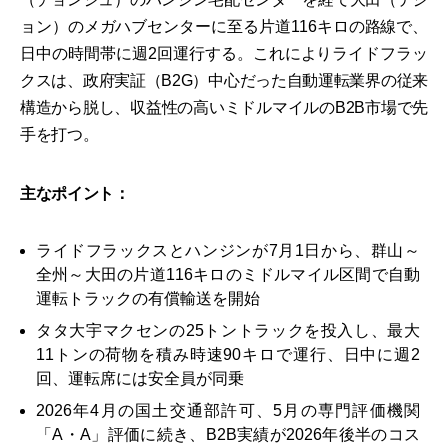
ョン）のメガハブセンターに至る片道116キロの路線で、
日中の時間帯に週2回運行する。これによりライドフラッ
クスは、政府実証（B2G）中心だった自動運転業界の従来
構造から脱し、収益性の高いミドルマイルのB2B市場で先
手を打つ。
主なポイント：
ライドフラックスとハンジンが7月1日から、群山～
全州～大田の片道116キロのミドルマイル区間で自動
運転トラックの有償輸送を開始
タタ大宇マクセンの25トントラックを投入し、最大
11トンの荷物を積み時速90キロで運行、日中に週2
回、運転席には安全員が同乗
2026年4月の国土交通部許可、5月の専門評価機関
「A・A」評価に続き、B2B実績が2026年後半のコス