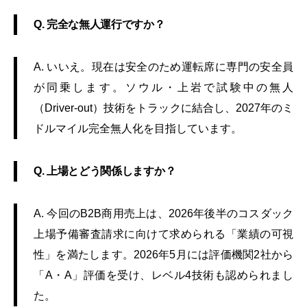
Q. 完全な無人運行ですか？
A. いいえ。現在は安全のため運転席に専門の安全員
が同乗します。ソウル・上岩で試験中の無人
（Driver-out）技術をトラックに結合し、2027年のミ
ドルマイル完全無人化を目指しています。
Q. 上場とどう関係しますか？
A. 今回のB2B商用売上は、2026年後半のコスダック
上場予備審査請求に向けて求められる「業績の可視
性」を満たします。2026年5月には評価機関2社から
「A・A」評価を受け、レベル4技術も認められまし
た。