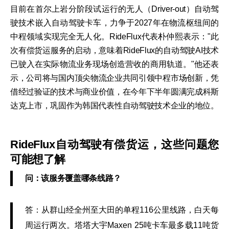
目前在首尔上岩分阶段试运行的无人（Driver-out）自动驾
驶技术嵌入自动驾驶卡车，力争于2027年在物流枢纽间的
中程领域实现完全无人化。RideFlux代表朴仲熙表示："此
次有偿货运服务的启动，意味着RideFlux的自动驾驶AI技术
已驶入在实际物流业务现场创造营收的商用轨道。"他还表
示，公司将与国内顶尖物流企业共同引领中程市场创新，凭
借经过验证的技术与商业价值，在今年下半年圆满完成科斯
达克上市，巩固作为韩国代表性自动驾驶技术企业的地位。
RideFlux自动驾驶有偿货运，这些问题您
可能想了解
问：该服务覆盖哪条线路？
答：从群山经全州至大田的单程116公里线路，白天每
周运行两次。塔塔大宇Maxen 25吨卡车最多载11吨货