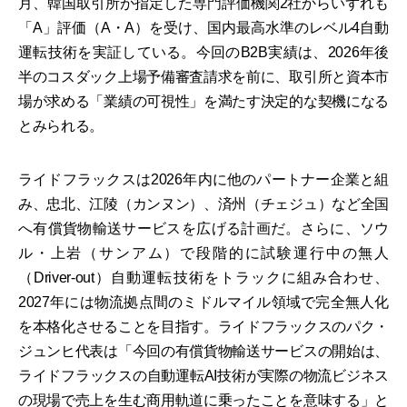
月、韓国取引所が指定した専門評価機関2社からいずれも
「A」評価（A・A）を受け、国内最高水準のレベル4自動
運転技術を実証している。今回のB2B実績は、2026年後
半のコスダック上場予備審査請求を前に、取引所と資本市
場が求める「業績の可視性」を満たす決定的な契機になる
とみられる。
ライドフラックスは2026年内に他のパートナー企業と組
み、忠北、江陵（カンヌン）、済州（チェジュ）など全国
へ有償貨物輸送サービスを広げる計画だ。さらに、ソウ
ル・上岩（サンアム）で段階的に試験運行中の無人
（Driver-out）自動運転技術をトラックに組み合わせ、
2027年には物流拠点間のミドルマイル領域で完全無人化
を本格化させることを目指す。ライドフラックスのパク・
ジュンヒ代表は「今回の有償貨物輸送サービスの開始は、
ライドフラックスの自動運転AI技術が実際の物流ビジネス
の現場で売上を生む商用軌道に乗ったことを意味する」と