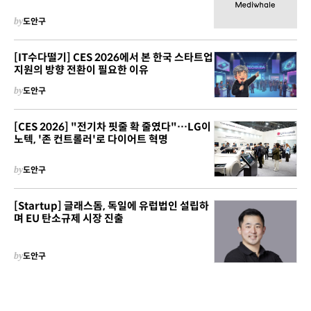
by
도안구
[IT수다떨기] CES 2026에서 본 한국 스타트업
지원의 방향 전환이 필요한 이유
by
도안구
[CES 2026] "전기차 핏줄 확 줄였다"…LG이
노텍, '존 컨트롤러'로 다이어트 혁명
by
도안구
[Startup] 글래스돔, 독일에 유럽법인 설립하
며 EU 탄소규제 시장 진출
by
도안구