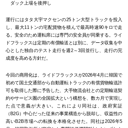
ダック上場を後押し
運行にはタタ大宇マクセンの25トン大型トラックを投入
し、最大11トンの宅配貨物を積んで最高時速90キロで走
る。安全のため運転席には専門の安全員が同乗する。ライ
ドフラックスは定期の有償輸送とは別に、データ収集を中
心とした独自のテスト走行を週2～3回並行し、走行の完
成度を高める方針だ。
今回の商用化は、ライドフラックスが2026年4月に韓国で
初めて国土交通部から自動運転トラックの有償貨物輸送許
可を取得した際に予告した、大手物流会社との定期輸送契
約やサービス圏の全国拡大という構想を、数カ月で実現し
た点で意義が大きい。これにより同社は、政府実証
（B2G）中心だった従来の事業構造から脱却し、収益性の
高いB2B市場への転換を本格化させた。同社は2026年5