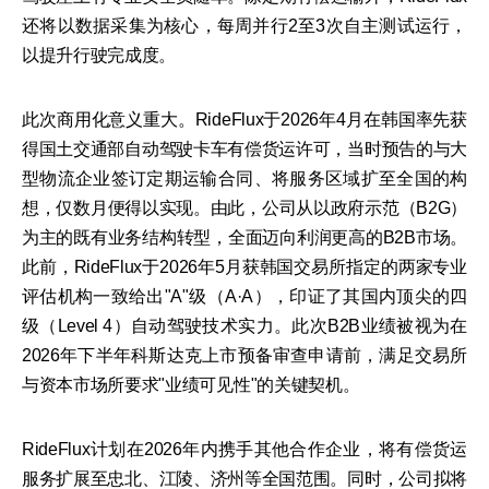
还将以数据采集为核心，每周并行2至3次自主测试运行，
以提升行驶完成度。
此次商用化意义重大。RideFlux于2026年4月在韩国率先获
得国土交通部自动驾驶卡车有偿货运许可，当时预告的与大
型物流企业签订定期运输合同、将服务区域扩至全国的构
想，仅数月便得以实现。由此，公司从以政府示范（B2G）
为主的既有业务结构转型，全面迈向利润更高的B2B市场。
此前，RideFlux于2026年5月获韩国交易所指定的两家专业
评估机构一致给出"A"级（A·A），印证了其国内顶尖的四
级（Level 4）自动驾驶技术实力。此次B2B业绩被视为在
2026年下半年科斯达克上市预备审查申请前，满足交易所
与资本市场所要求"业绩可见性"的关键契机。
RideFlux计划在2026年内携手其他合作企业，将有偿货运
服务扩展至忠北、江陵、济州等全国范围。同时，公司拟将