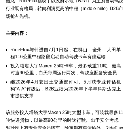
借此，RideFlux摆脱了以政府示范（B2G）为主的自动驾驶
行业既有格局，转向利润更高的中程（middle-mile）B2B市
场抢占先机。
主要内容：
RideFlux与韩进自7月1日起，在群山—全州—大田单
程116公里中程路段启动自动驾驶卡车有偿运输
投入塔塔大宇Maxen 25吨卡车，最多载重11吨、最高
时速90公里，白天每周运行两次，驾驶座配备安全员
继2026年4月获国土交通部许可、5月获专业评估机
构"A·A"评级后，B2B业绩为2026年下半年科斯达克上
市提供支撑
该服务投入塔塔大宇Maxen 25吨大型卡车，可装载最多11
吨快递货物，以最高90公里的时速行驶。出于安全考虑，
驾驶座上有专业安全员随车。除定期有偿运输外，RideFlux