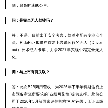
物，最高时速90公里。
问：是完全无人驾驶吗？
答：不是。目前出于安全考虑，驾驶座配有专业安全
员。RideFlux拟将在首尔上岩试运行的无人（Driver-
out）技术嵌入卡车，力争2027年实现中程完全无人
化。
问：与上市有何关联？
答：此次B2B商用营收，为2026年下半年科斯达克上
市预备审查所要求的"业绩可见性"提供支撑。此前公
司于2026年5月获两家评估机构"A·A"评级，印证四级