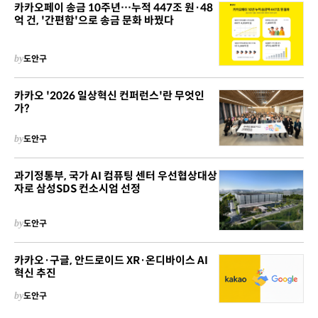
카카오페이 송금 10주년…누적 447조 원·48
억 건, '간편함'으로 송금 문화 바꿨다
by
도안구
카카오 '2026 일상혁신 컨퍼런스'란 무엇인
가?
by
도안구
과기정통부, 국가 AI 컴퓨팅 센터 우선협상대상
자로 삼성SDS 컨소시엄 선정
by
도안구
카카오·구글, 안드로이드 XR·온디바이스 AI
혁신 추진
by
도안구