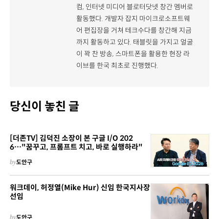
컴, 인터넷 미디어 블로터닷넷 창간 멤버로
활동했다. 개발자 잡지 마이크로소프트웨
어 편집장을 거쳐 테크수다를 창간해 지금
까지 활동하고 있다. 태블릿을 가지고 얼굴
이 꽉 찬 방송, 스마트폰을 활용한 현장 라
이브를 한국 최초로 진행했다.
당신이 놓친 글
[더존TV] 김덕진 소장이 본 구글 I/O 202
6…"꿈꾸고, 프롬프트 치고, 바로 실행하라"
by
도안구
워크데이, 허정열(Mike Hur) 신임 한국지사장
선임
by
도안구