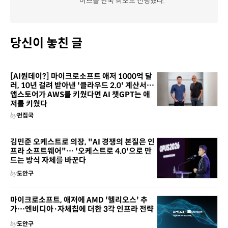
이브를 한국 최초로 진행했다.
당신이 놓친 글
[AI뭔데이?] 마이크로소프트 애저 1000억 달
러, 10년 걸려 받아낸 '클라우드 2.0' 계산서…
앱스토어가 AWS를 키웠다면 AI 챗GPT는 애
저를 키웠다
by
펀집국
김민준 오케스트로 의장, "AI 경쟁의 본질은 인
프라 소프트웨어"… '오케스트로 4.0'으로 만
드는 방식 자체를 바꾼다
by
도안구
마이크로소프트, 애저에 AMD '헬리오스' 추
가…엔비디아·자체칩에 더한 3각 인프라 전략
by
도안구