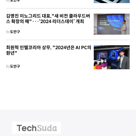
by
도안구
김명진 이노그리드 대표,"새 비전 클라우드버
스 확장의 해"···‘2024 리더스데이’ 개최
by
도안구
최원혁 인텔코리아 상무, "2024년은 AI PC의
원년"
by
도안구