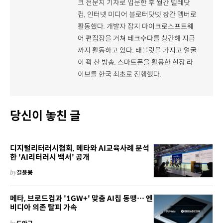
크 전문지 기자로 입문한 후 월간 텔레닷
컴, 인터넷 미디어 블로터닷넷 창간 멤버로
활동했다. 개발자 잡지 마이크로소프트웨
어 편집장을 거쳐 테크수다를 창간해 지금
까지 활동하고 있다. 태블릿을 가지고 얼굴
이 꽉 찬 방송, 스마트폰을 활용한 현장 라
이브를 한국 최초로 진행했다.
당신이 놓친 글
디지털리터러시협회, 메타와 AI교육사례 분석
한 'AI리터러시 백서' 공개
by
길윤웅
메타, 브로드컴과 '1GW+' 맞춤 AI칩 동맹… 엔
비디아 의존 탈피 가속