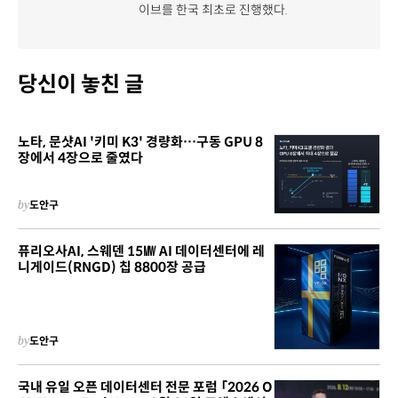
이브를 한국 최초로 진행했다.
당신이 놓친 글
노타, 문샷AI '키미 K3' 경량화…구동 GPU 8
장에서 4장으로 줄였다
by
도안구
퓨리오사AI, 스웨덴 15㎿ AI 데이터센터에 레
니게이드(RNGD) 칩 8800장 공급
by
도안구
국내 유일 오픈 데이터센터 전문 포럼 「2026 O