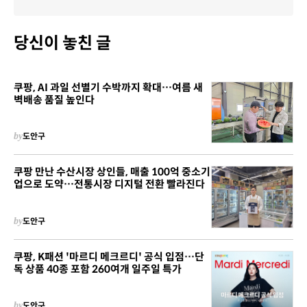
당신이 놓친 글
쿠팡, AI 과일 선별기 수박까지 확대…여름 새
벽배송 품질 높인다
by
도안구
쿠팡 만난 수산시장 상인들, 매출 100억 중소기
업으로 도약…전통시장 디지털 전환 빨라진다
by
도안구
쿠팡, K패션 '마르디 메크르디' 공식 입점…단
독 상품 40종 포함 260여개 일주일 특가
by
도안구