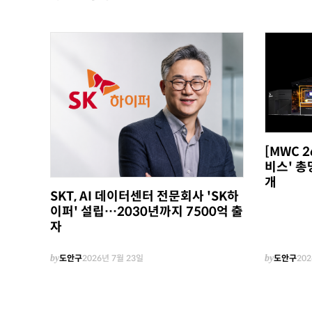
[MWC 2
비스' 총
개
SKT, AI 데이터센터 전문회사 'SK하
이퍼' 설립…2030년까지 7500억 출
자
by
도안구
2026년 7월 23일
by
도안구
202