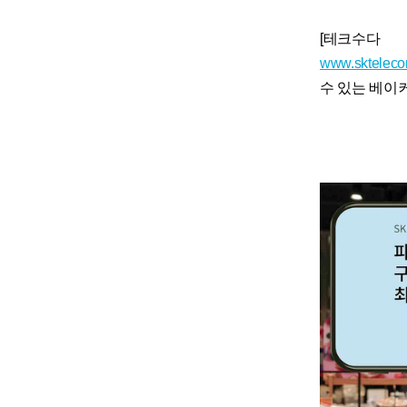
[테크수다 기
www.sktelec
수 있는 베이커