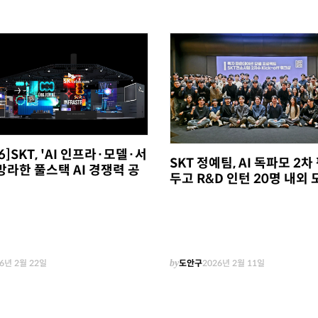
6]SKT, 'AI 인프라·모델·서
SKT 정예팀, AI 독파모 2차
망라한 풀스택 AI 경쟁력 공
두고 R&D 인턴 20명 내외 
6년 2월 22일
by
도안구
2026년 2월 11일