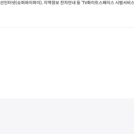
무선인터넷(슈퍼와이파이), 지역정보 전자안내 등 ‘TV화이트스페이스 시범서비스
영하는 ‘TV White Space 시범서비스 지원사업’에 참여하고 있는