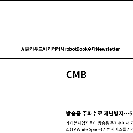
AI
클라우드
AI 리터러시
robot
Book수다
Newsletter
CMB
방송용 주파수로 재난방지…5대
케이블사업자들이 방송용 주파수에서 지
스(TV White Space) 시범서비스를 시작했다. 한국케이블TV방송협회(회장 양휘부)는 케이블컨소시엄이 