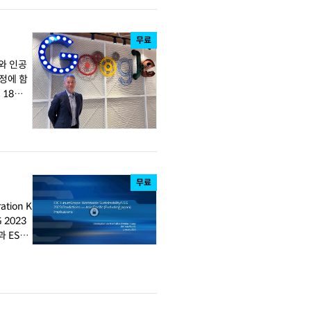
무료
터와 인공
정에 함
무료
tion K
 2023