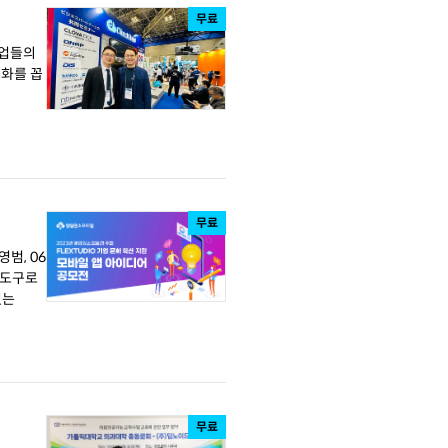
무료
기업들의
스화를 꼽
무료
영범, 06
있는
무료