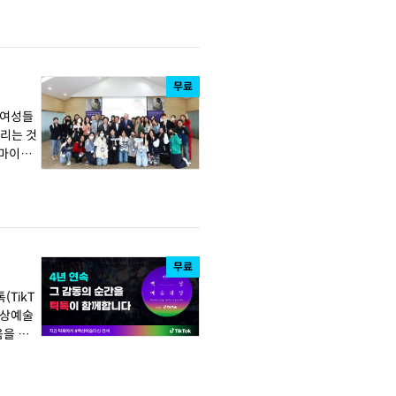
무료
계 여성들
늘리는 것
무료
백상예술
움을 선사