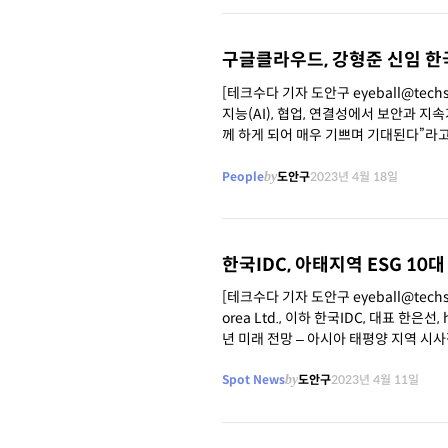
구글클라우드, 강형준 신임 한
[테크수다 기자 도안구 eyeball@te
지능(AI), 협업, 연결성에서 보안과 
께 하게 되어 매우 기쁘며 기대된다”라고 전했다 구글 클라우드가 강형준 신임 구글 클라우드 코리아 사
밝혔다. 가장
People
by
도안구
2023년 4월 18일
한국IDC, 아태지역 ESG 10
[테크수다 기자 도안구 eyeball@techs
orea Ltd., 이하 한국IDC, 대표 한은선,
년 미래 전망 – 아시아 태평양 지역 시사점 (일본 제외) ’
에 대한 관심이 증가하는 상황
Spot News
by
도안구
2023년 4월 11일