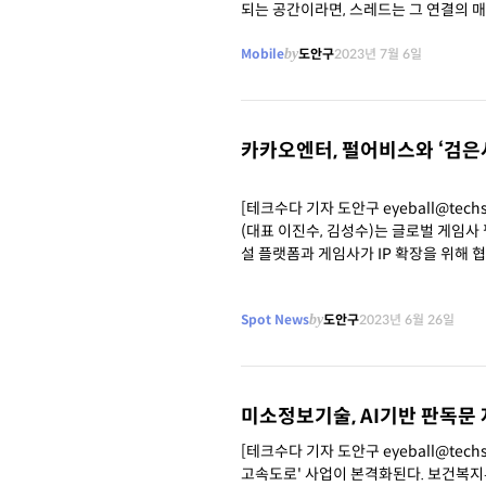
되는 공간이라면, 스레드는 그 연결의 
트로 연결되는 링크와 사진
Mobile
by
도안구
2023년 7월 6일
카카오엔터, 펄어비스와 ‘검은
[테크수다 기자 도안구 eyeball@techsud
(대표 이진수, 김성수)는 글로벌 게임사
설 플랫폼과 게임사가 IP 확장을 위해 협업하는 이례적 공모전
- 카카오페이지와 함께하는
Spot News
by
도안구
2023년 6월 26일
미소정보기술, AI기반 판독문
[테크수다 기자 도안구 eyeball@te
고속도로' 사업이 본격화된다. 보건복