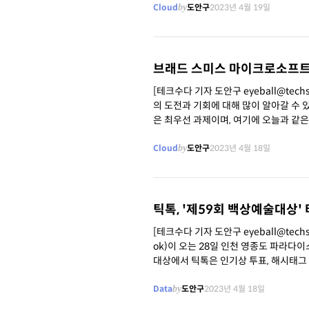
Cloud
by
도안구
2023년 4월 19일
브래드 스미스 마이크로소프트 부
[테크수다 기자 도안구 eyeball@te
의 도전과 기회에 대해 많이 알아갈 수 
은 최우선 과제이며, 여기에 오늘과 같은 
로소프트와
Cloud
by
도안구
2023년 4월 18일
틱톡, '제59회 백상예술대상'
[테크수다 기자 도안구 eyeball@techsuda.com]
ok)이 오는 28일 인천 영종도 파라다
대상에서 틱톡은 인기상 투표, 해시태그
할 예정이다. 틱톡은 올해로
Data
by
도안구
2023년 4월 18일