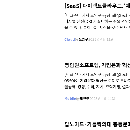
[SaaS] 다이렉트클라우드, ‘
[테크수다 기자 도안구 eyeball@te
디지털 전환(DX)이 실패하는 주요 원인으
을 수 있다. 특히, ICT 지식을 갖춘 
Cloud
by
도안구
2023년 4월 11일
영림원소프트랩, 기업문화 혁신
[테크수다 기자 도안구 eyeball@techs
0850)이 기업문화 혁신을 주제로 모바일 앱 아이디어 
활용해 ‘경쟁, 수직, 지시, 조직지향, 
Mobile
by
도안구
2023년 4월 11일
딥노이드·가톨릭의대 총동문회,