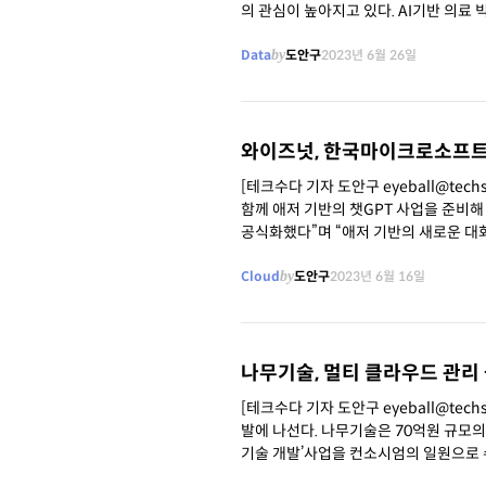
의 관심이 높아지고 있다. AI기반 의료 빅데이터 플랫폼(Data Lakehouse)전문기업 미소정보기술(대표이사 안동욱, www.mi
soinfo.co.kr)이 병원 및 의료기관에 A
Data
by
도안구
2023년 6월 26일
와이즈넛, 한국마이크로소프트와
[테크수다 기자 도안구 eyeball@te
함께 애저 기반의 챗GPT 사업을 준비해
공식화했다”며 “애저 기반의 새로운 대화
장에서 와이즈넛이 쌓아온
Cloud
by
도안구
2023년 6월 16일
나무기술, 멀티 클라우드 관리
[테크수다 기자 도안구 eyeball@te
발에 나선다. 나무기술은 70억원 규모의 ‘이종 퍼블릭 클라우드의 활용 및 관리 복잡성을 극복하는 멀티 클라우드 관리 플랫폼