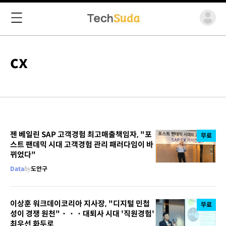
cx
젠 베일린 SAP 고객경험 최고매출책임자, "포
무료
스트 팬데믹 시대 고객경험 관리 패러다임이 바
뀌었다"
Data
by
도안구
이상훈 워크데이코리아 지사장, "디지털 민첩
무료
성이 경쟁 원천"・・・대퇴사 시대 '직원경험'
최우선 화두로