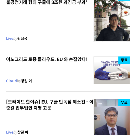
불공정거래 혐의 구글에 3조원 과징금 부과'
Live
by
펀집국
이노그리드 토종 클라우드, EU 와 손잡았다!
무료
Cloud
by
창길 이
[도라이브 핫이슈] EU, 구글 반독점 제소건 - 이
무료
준길 법무법인 지평 고문
Live
by
창길 이