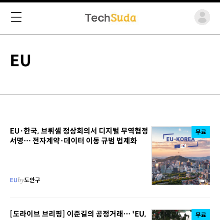
EU
EU·한국, 브뤼셀 정상회의서 디지털 무역협정
무료
서명… 전자계약·데이터 이동 규범 법제화
EU
by
도안구
[도라이브 브리핑] 이준길의 공정거래… 'EU,
무료