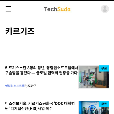
키르기즈
키르기스스탄 3명의 청년, 영림원소프트랩에서
무료
구슬땀을 흘렸다 ― 글로벌 협력의 현장을 가다
영림원소프트랩
by
도안구
미소정보기술, 키르기스공화국 ‘DOC 대학병
무료
원’ 디지털전환(HIS)사업 착수