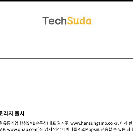
토리지 출시
통기업 한성SMB솔루션(대표 권석주, www.hansungsmb.co.kr , 이하 한
P, www.qnap.com )의 감시 영상 데이터를 450Mbps로 전송할 수 있는 최대