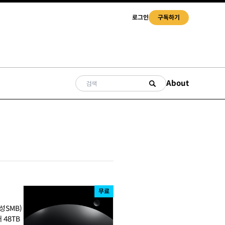
로그인
구독하기
About
무료
성SMB)
 48TB