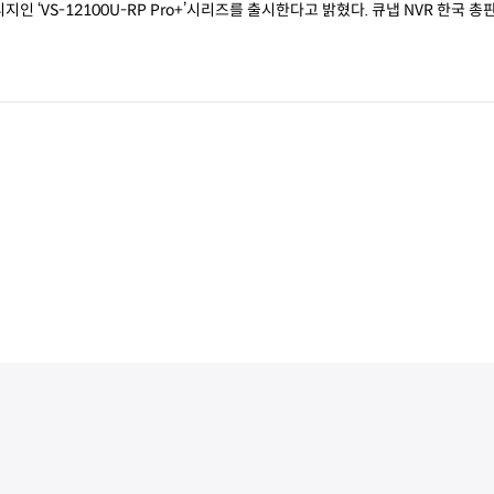
용량의 네트워크 영상 감지(NVR) 스토리지인 ‘VS-12100U-RP Pro+’시리즈를 출시한다고 밝혔다. 큐냅 NVR 한국 