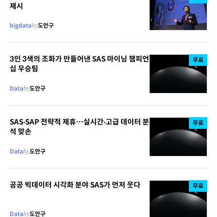
제시
bigdata
by
도안구
3인 3색의 조화가 만들어낸 SAS 마이닝 챔피언
무료
십 우승팀
Data
by
도안구
SAS‧SAP 전략적 제휴…실시간‧고급 데이터 분
무료
석 맞손
Data
by
도안구
공공 빅데이터 시각화 분야 SAS가 먼저 웃다
무료
Data
by
도안구