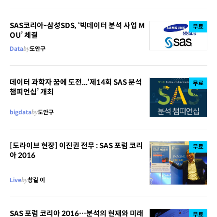
SAS코리아-삼성SDS, ‘빅데이터 분석 사업 M
무료
OU’ 체결
Data
by
도안구
데이터 과학자 꿈에 도전...‘제14회 SAS 분석
무료
챔피언십’ 개최
bigdata
by
도안구
[도라이브 현장] 이진권 전무 : SAS 포럼 코리
무료
아 2016
Live
by
창길 이
SAS 포럼 코리아 2016…분석의 현재와 미래
무료