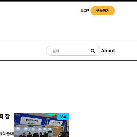
로그인
구독하기
About
회 참
무료
춘계학술대