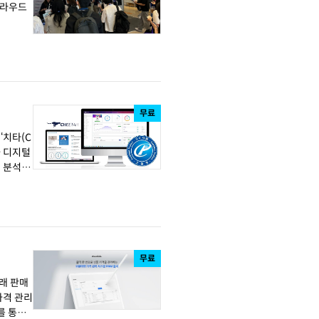
·클라우드
무료
‘치타(C
터 분석과
무료
거래 판매
를 통해