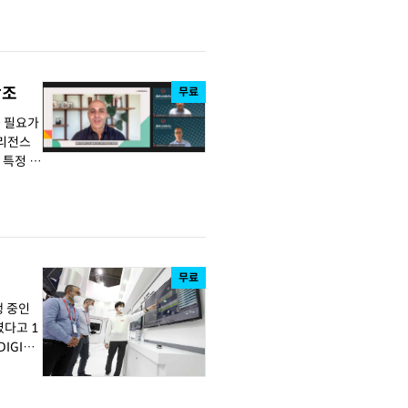
강조
무료
들 필요가
텔리전스
 특정 클
무료
행 중인
였다고 1