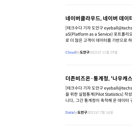
네이버클라우드, 네이버 데이터
[테크수다 기자 도안구 eyeball@te
aS(Platform as a Service
로 더 많은 고객이 데이터를 기반으로 하는 비
영 전략&기획 총괄 상무는
Cloud
by
도안구
2021년 11월 29일
더존비즈온·통계청, '나우캐스
[테크수다 기자 도안구 eyeball@tec
을 위한 실험통계(Pilot Statisti
니다,. 그간 통계청이 축적해 온 데이터
상황을 신속하게 이해할
Data
by
도안구
2021년 7월 16일