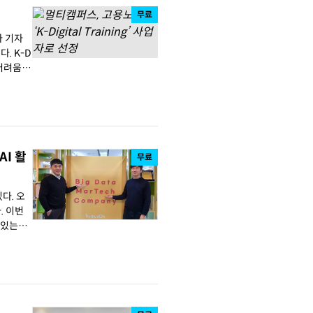
무료
K-D
 어려움을
I 활
무료
다. 오
번
 있는지,