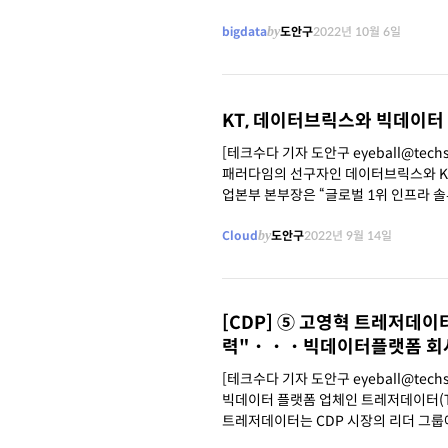
유통하는
bigdata
by
도안구
2022년 10월 6일
KT, 데이터브릭스와 빅데이터
[테크수다 기자 도안구 eyeball@tec
패러다임의 선구자인 데이터브릭스와 KT송파타워에서 
업본부 본부장은 “글로벌 1위 인프라 솔
다”며 “양사의 협업을 통해
Cloud
by
도안구
2022년 9월 14일
[CDP] ⑤ 고영혁 트레저데이
력"・・・빅데이터플랫폼 회사,
[테크수다 기자 도안구 eyeball@techs
빅데이터 플랫폼 업체인 트레저데이터(Treasu
트레저데이터는 CDP 시장의 리더 그룹에
DP 엔진과 툴킷,