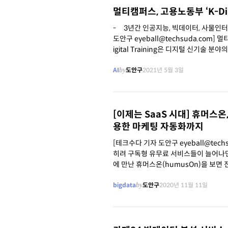
멀티캠퍼스, 고용노동부 ‘K-Digi
- 3년간 인공지능, 빅데이터, 사물인터넷, 클라우드 인력 양성 - 과제 해결중
도안구 eyeball@techsuda.com] 멀
igital Training은 디지털 신기
겪는
AI
by
도안구
2021년 5월 3일
[이제는 SaaS 시대] 휴머스
용한 마케팅 자동화까지
[테크수다 기자 도안구 eyeball@te
히려 구독형 유무료 서비스들이 늘어나면
에 만난 휴머스온(humusOn)을 보
또 생존을 넘어 새로운 시대에 적응하고
bigdata
by
도안구
2020년 11월 11일