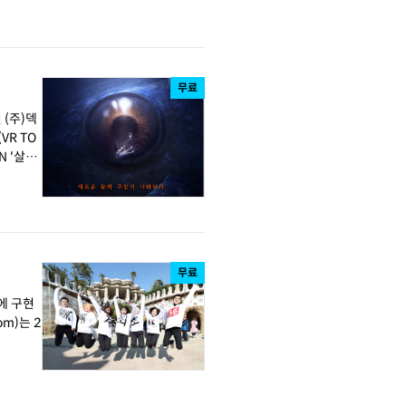
무료
 (주)덱
R TO
무료
리에 구현