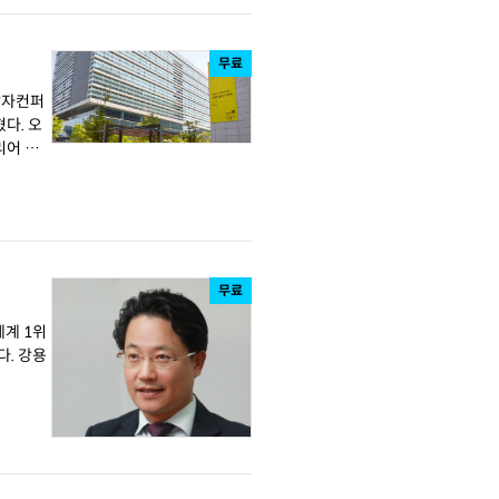
무료
개발자컨퍼
. 오
리어 관
무료
강용