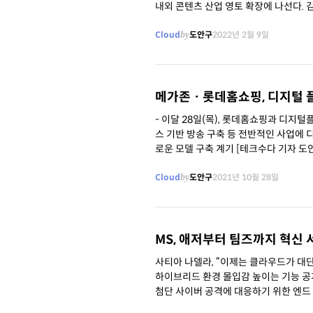
내외 콘텐츠 산업 영토 확장에 나선다. 김동언 브이에이코퍼레이션 대표는 “LG전자와의 공동 R&D 센터 개소로 국내외 콘텐츠
제작 역량이 한층 고도화될
Cloud
by
도안구
2022년 2월 9일
메가존ㆍ롯데홈쇼핑, 디지털 
- 이달 28일(목), 롯데홈쇼핑과 디지털플랫폼·메타버스
스 기반 방송 구축 등 전반적인 사업에 디지털 신기술 분야 협력 - 대기업, 중견
로운 모델 구축 계기 [테크수
Cloud
by
도안구
2021년 10월 28일
MS, 애저부터 팀즈까지 혁신 
사티아 나델라, “이제는 클라우드가 대단위
하이브리드 환경 몰입감 높이는 기능 공