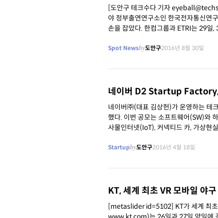
[도안구 테크수다 기자 eyeball@tec
야 정부출연연구소인 한국전자통신연구원(원
손을 잡았다. 한컴그룹과 ETRI
Spot News
by
도안구
2016년 8월 30일
​네이버 D2 Startup Fact
네이버㈜(대표 김상헌)가 운영하는 테크 스타
했다. 이번 공모는 소프트웨어(SW)와 하드웨어(HW) 구분 없이 기술력 있는 스타트업이라면 누구나 지원 가능하며, 머신러닝,
사물인터넷(IoT), 커넥티드 카, 가상현실(VR
Startup
by
도안구
2016년 4월 18일
KT, 세계 최초 VR 모바일 야
[metaslider id=5102] KT가 세계 최초로 생동감 넘치는 야구 생중계 ‘가상현실(VR)’ 서비스 시대를 열었다. KT(회장 황창규,
www.kt.com)는 26일과 27일 양일에