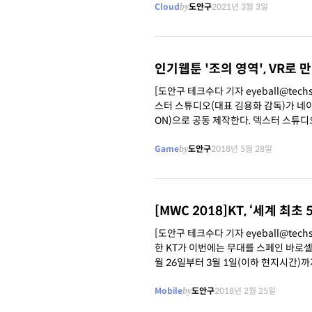
Cloud
by
도안구
2021년 3월 3일
인기웹툰 '조의 영역', VR로
[도안구 테크수다 기자 eyeball@tec
스터 스튜디오(대표 김용화 감독)가 네이
ON)으로 공동 제작한다. 덱스터 스튜디오(이하 덱스터)가 올초 네이버웹툰과 함께 선보인 신개념 VR콘텐츠인 VR TOON '살려
주세요'를
Game
by
도안구
2018년 5월 28일
[MWC 2018]KT, ‘세계 최초
[도안구 테크수다 기자 eyeball@tech
한 KT가 이번에는 무대를 스페인 바로셀로나로 옮겨서 그 성
월 26일부터 3월 1일(이하 현지시간
Mobile
by
도안구
2018년 2월 25일