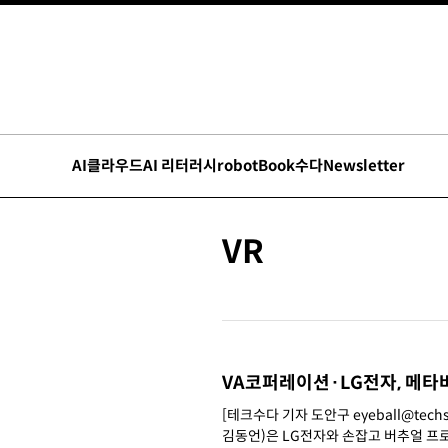
AI
클라우드
AI 리터러시
robot
Book수다
Newsletter
VR
VA코퍼레이션·LG전자, 메타
[테크수다 기자 도안구 eyeball@tech
김동언)은 LG전자와 손잡고 버추얼 프로덕