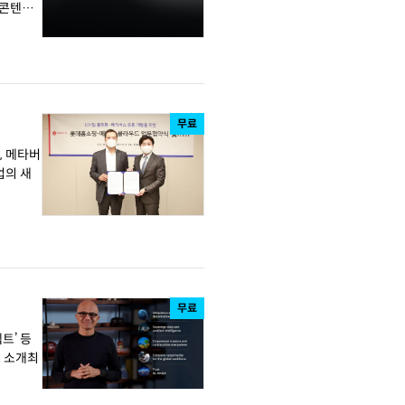
무료
무료
트’ 등
도 소개최