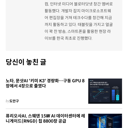
컴, 인터넷 미디어 블로터닷넷 창간 멤버로
활동했다. 개발자 잡지 마이크로소프트웨
어 편집장을 거쳐 테크수다를 창간해 지금
까지 활동하고 있다. 태블릿을 가지고 얼굴
이 꽉 찬 방송, 스마트폰을 활용한 현장 라
이브를 한국 최초로 진행했다.
당신이 놓친 글
노타, 문샷AI '키미 K3' 경량화…구동 GPU 8
장에서 4장으로 줄였다
by
도안구
퓨리오사AI, 스웨덴 15㎿ AI 데이터센터에 레
니게이드(RNGD) 칩 8800장 공급