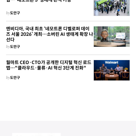
by
도안구
엔비디아, 국내 최초 ‘네모트론 디벨로퍼 데이
즈 서울 2026’ 개최…소버린 AI 생태계 확장 나
선다
by
도안구
월마트 CEO·CTO가 공개한 디지털 혁신 로드
맵…"클라우드·물류·AI 혁신 3단계 진화"
by
도안구