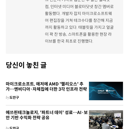
컴, 인터넷 미디어 블로터닷넷 창간 멤버로
활동했다. 개발자 잡지 마이크로소프트웨
어 편집장을 거쳐 테크수다를 창간해 지금
까지 활동하고 있다. 태블릿을 가지고 얼굴
이 꽉 찬 방송, 스마트폰을 활용한 현장 라
이브를 한국 최초로 진행했다.
당신이 놓친 글
마이크로소프트, 애저에 AMD '헬리오스' 추
가…엔비디아·자체칩에 더한 3각 인프라 전략
by
도안구
에쓰핀테크놀로지, '파트너 데이' 성료…AI·보
안 기반 수익화 전략 공유
by
도안구