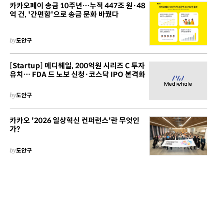
카카오페이 송금 10주년…누적 447조 원·48
억 건, '간편함'으로 송금 문화 바꿨다
by
도안구
[Startup] 메디웨일, 200억원 시리즈 C 투자
유치… FDA 드 노보 신청·코스닥 IPO 본격화
by
도안구
카카오 '2026 일상혁신 컨퍼런스'란 무엇인
가?
by
도안구