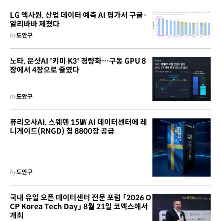
LG 엑사원, 산업 데이터 예측 AI 평가서 구글·
알리바바 제쳤다
by
도안구
노타, 문샷AI '키미 K3' 경량화…구동 GPU 8
장에서 4장으로 줄였다
by
도안구
퓨리오사AI, 스웨덴 15㎿ AI 데이터센터에 레
니게이드(RNGD) 칩 8800장 공급
by
도안구
국내 유일 오픈 데이터센터 전문 포럼 「2026 O
CP Korea Tech Day」 8월 21일 코엑스에서
개최