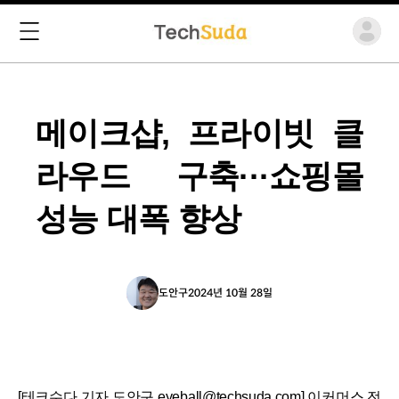
메이크샵, 프라이빗 클
라우드 구축···쇼핑몰
성능 대폭 향상
도안구
2024년 10월 28일
[테크수다 기자 도안구 eyeball@techsuda.com] 이커머스 전