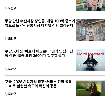
by
도안구
쿠팡 만난 수산시장 상인들, 매출 100억 중소기
업으로 도약…전통시장 디지털 전환 빨라진다
by
도안구
쿠팡, K패션 '마르디 메크르디' 공식 입점…단
독 상품 40종 포함 260여개 일주일 특가
by
도안구
구글, 2026년 디지털 광고·커머스 전망 공유·
··AI로 실현한 속도와 확신의 공존
by
도안구