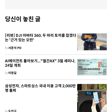
당신이 놓친 글
[리뷰] DJI 아바타 360, 두 마리 토끼를 잡겠다
는 '근거 있는 오만'
by
서준석 PD
AI에이전트 톺아보기..."월간AX" 3월 세미나,
24일 개최
by
이창길
삼성전자, 스마트싱스 국내 이용 고객 2,000만
명 돌파
by
도안구