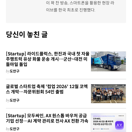
이 꽉 찬 방송, 스마트폰을 활용한 현장 라
이브를 한국 최초로 진행했다.
당신이 놓친 글
[Startup] 라이드플럭스, 한진과 국내 첫 자율
주행트럭 유상 화물 운송 개시…군산~대전 미
들마일 돌입
by
도안구
글로벌 스타트업 축제 '컴업 2026' 12월 코엑
스 개막…자문위원회 54인 출범
by
도안구
[Startup] 모두싸인, AX 원스톱 바우처 공급
기업 선정…AI 계약 관리로 전사 AX 전환 가속
by
도안구